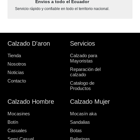
Envios a todo el Ecuador
Servicio rápido y confiable en todo el territorio nacional.
Calzado D'aron
Servicios
Tienda
Calzado para
Mayoristas
Nosotros
Reparación del
Noticias
calzado
Contacto
Catalogo de
Productos
Calzado Hombre
Calzado Mujer
Mocasines
Mocasín aka
Botín
Sandalias
Casuales
Botas
Semi Casual
Bailarinas