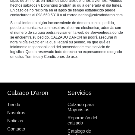
lapso de 24 horas en horarios laborales de lunes a viernes. Pedidos
hechos sábados y Domingos tendrán su guía generada el día lunes.
En caso de no recibirla en el lapso de tiempo establecido puede
contactarnos al 098 669 5310 o al correo narias@calzadodaron.com.
Si está teniendo algún inconveniente de demora con su pedido,
puede comunicarse con nosotros al correo electrónico, además con
el número de su guía podrá revisar en la web de Servientrega donde
se encuentra su pedido. CALZADO DARON no podrá asegurar ni
hora ni día exacto en la que llegará su pedido, ya que qué es
totalmente responsabilidad del proveedor de este servicio de
logística. Queda reservado todo derecho no expresamente otorgado
en estos Términos y Condiciones de uso.
Calzado D'aron
Servicios
Tienda
Calzado para
Mayoristas
Nosotros
Reparación del
Noticias
calzado
Contacto
Catalogo de